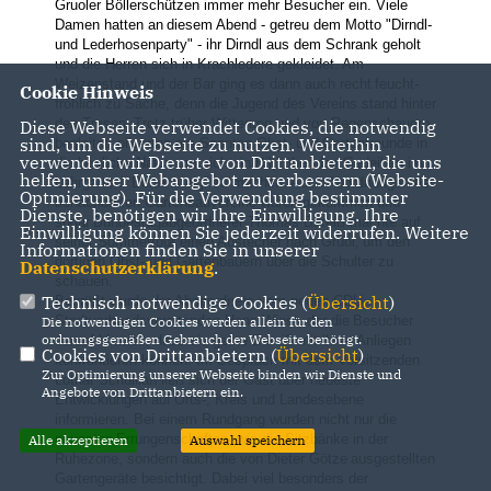
Gruoler Böllerschützen immer mehr Besucher ein. Viele
Damen hatten an
diesem Abend - getreu dem Motto "Dirndl-
und Lederhosenparty" - ihr Dirndl aus dem Schrank geholt
und die Herren sich in Krachledere gekleidet. Am
Weizenstand und der Bar ging es dann auch recht
feucht-
Cookie Hinweis
fröhlich zu Sache, denn die Jugend des Vereins stand hinter
den Tresen.
Trotz trüber Witterung und von Regenschauern
Diese Webseite verwendet Cookies, die notwendig
sind, um die Webseite zu nutzen. Weiterhin
begleitet, pilgerten am Sonntag Obst- und
Gartenfreunde in
verwenden wir Dienste von Drittanbietern, die uns
die herrliche Natur, um sich ein Bild über das Gedeihen im
helfen, unser Webangebot zu verbessern (Website-
Lehrgarten "Bettensteig"
zu machen. Auch Abordnungen der
Optmierung). Für die Verwendung bestimmter
benachbarten Gartenbauvereine waren gekommen und
Dienste, benötigen wir Ihre Einwilligung. Ihre
sogar
Bundestagabgeordneter Thomas Bareiß machte auf
Einwilligung können Sie jederzeit widerrufen. Weitere
seiner Sommertour einen Abstecher nach Gruol,
um den
Informationen finden Sie in unserer
dortigen Obst- und Gartenbauern über die Schulter zu
Datenschutzerklärung
.
schauen.
Technisch notwendige Cookies (
Übersicht
)
Begrüßt wurde der Abgeordnete vom neuen CDU-
Stadtverbandsvorsitenden Hans Wiest, der die
Besucher
Die notwendigen Cookies werden allein für den
ordnungsgemäßen Gebrauch der Webseite benötigt.
darauf hinwies, dass sie gerne Bareiß mit ihren Anliegen
Cookies von Drittanbietern (
Übersicht
)
konfrontieren können. Im
Gespräch mit dem Vorsitzenden
Zur Optimierung unserer Webseite binden wir Dienste und
Lothar Schullian ließ sich der Gast über neueste
Angebote von Drittanbietern ein.
Entwicklungen auf
Orts-, Kreis und Landesebene
informieren. Bei einem Rundgang wurden nicht nur die
neuesten
Errungenschaften, wie die Sitzbänke in der
Alle akzeptieren
Auswahl speichern
Ruhezone, sondern auch die von Dieter Götze
ausgestellten
Gartengeräte besichtigt. Dabei viel besonders der