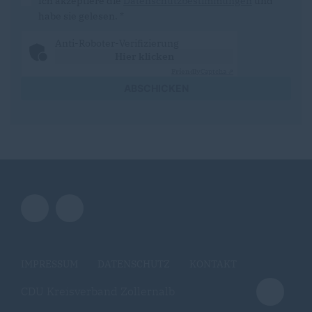
Ich akzeptiere die
Datenschutzbestimmungen
und
habe sie gelesen.
*
Anti-Roboter-Verifizierung
Hier klicken
Friendly
Captcha ⇗
ABSCHICKEN
IMPRESSUM
DATENSCHUTZ
KONTAKT
CDU Kreisverband Zollernalb